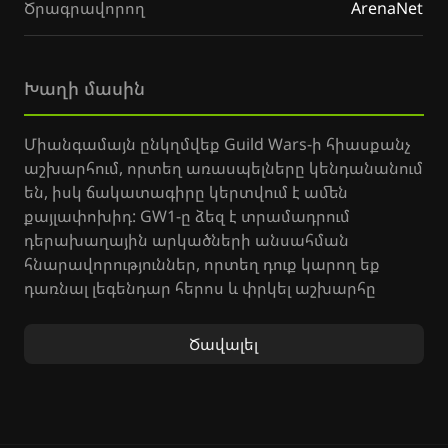
Ծրագրավորող
ArenaNet
Խաղի մասին
Միանգամայն ընկղմվեք Guild Wars-ի հիասքանչ
աշխարհում, որտեղ առասպելները կենդանանում
են, իսկ ճակատագիրը կերտվում է ամեն
քայլափոխիդ: GW1-ը ձեզ է տրամադրում
դերախաղային արկածների անսահման
հնարավորություններ, որտեղ դուք կարող եք
դառնալ լեգենդար հերոս և փրկել աշխարհը
կործանումից: Ձեր հերոսի ճանապարհը սկսվում
է հենց հիմա:
Ծավալել
Guild Wars-ում դուք ունեք լիակատար
ազատություն՝ ստեղծելու ձեր յուրահատուկ
կերպարը, ընտրելու մասնագիտություն և