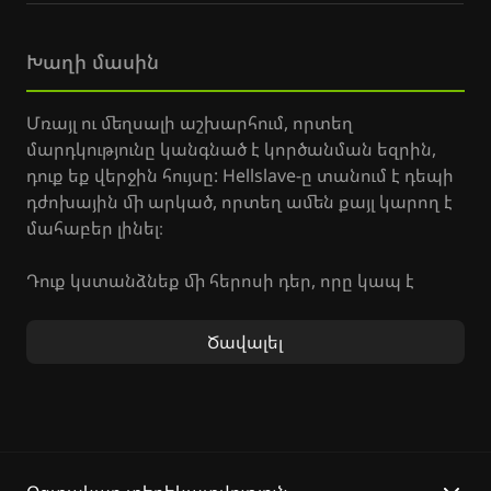
Խաղի մասին
Մռայլ ու մեղսալի աշխարհում, որտեղ
մարդկությունը կանգնած է կործանման եզրին,
դուք եք վերջին հույսը: Hellslave-ը տանում է դեպի
դժոխային մի արկած, որտեղ ամեն քայլ կարող է
մահաբեր լինել։
Դուք կստանձնեք մի հերոսի դեր, որը կապ է
կնքել դժոխքի ուժերի հետ՝ մարդկությանը
փրկելու համար։ Յուրաքանչյուր ճակատամարտ
Ծավալել
պահանջում է ռազմավարական մտածողություն և
մարտավարական հմտություններ։ Ձեր
առաքելությունն է՝ խորասուզվել խավարի մեջ և
գտնել փրկության ուղին, միաժամանակ
փորձելով հասկանալ Hellslave խաղի սյուժեն և