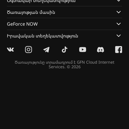
գաղտնիքները:
Օգտակար տեղեկատվություն
Ծառայության մասին
Ձեզ սպասում են.
GeForce NOW
Մթնոլորտային և դաժան աշխարհ.
Դերախաղային խորը մեխանիզմներ.
Իրավական տեղեկատվություն
Մարտավարական մարտեր.
Պատրա՞ստ եք ընդունել մարտահրավերը և
դառնալ Դժոխային Ստրուկը, որը կփրկի այս
աշխարհը։
Ծառայությունը տրամադրում է
GFN Cloud Internet
Services
. © 2026