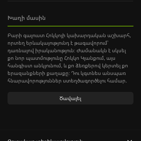
Խաղի մասին
Բարի գալուստ Հոկկոյի կախարդական աշխարհ,
որտեղ երևակայությունդ է թագավորում՝
դառնալով իրականություն։ Ժամանակն է սկսել
քո նոր պատմությունը Հոկկո Կյանքում, այս
հանգիստ անկյունում, և քո ձեռքերով կերտել քո
երազանքների քաղաքը։ Դու կգտնես անսպառ
հնարավորություններ ստեղծագործելու համար.
սկսիր Գյուղական Կյանքը զրոյից, զբաղվիր
արհեստագործությամբ, ձկնորսությամբ,
Ծավալել
միջատների որսով և իրականացրու Կառուցել
Քաղաք գաղափարը։
Պատկերացրու, դու ես այդ անզուգական
աշխարհի ճարտարապետը, դու ես այն մարդը,