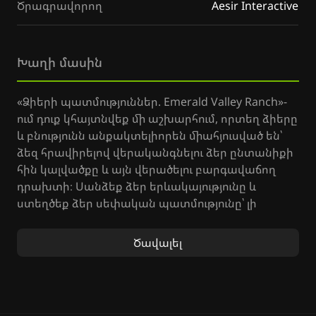
Ծրագրավորող
Aesir Interactive
Խաղի մասին
«Ձիերի պատմություններ. Emerald Valley Ranch»-
ում դուք կհայտնվեք մի աշխարհում, որտեղ ձիերը
և բնությունն անքակտելիորեն միահյուսված են՝
ձեզ հրավիրելով վերականգնելու ձեր ընտանիքի
հին կալվածքը և այն վերածելու բարգավաճող
դրախտի։ Սանձեք ձեր երևակայությունը և
ստեղծեք ձեր սեփական պատմությունը՝ լի
արկածներով և բացահայտումներով։
Ծավալել
«Emerald Valley Ranch»-ում դուք կզբաղվեք
անասնաբուծությամբ, մարզելով ձեր ձիերին
տարբեր մարզաձևերում և մասնակցելով
հետաքրքիր մրցումների: Ձեր հմտությունները