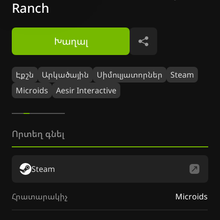
Ranch
Խաղալ
Կիսվել
Էքշն
Արկածային
Սիմուլյատորներ
Steam
Microids
Aesir Interactive
Որտեղ գնել
Steam
Հրատարակիչ
Microids