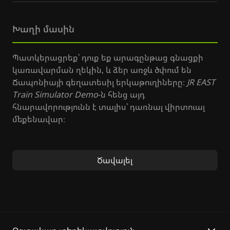
Խաղի մասին
Պատկերացրեք՝ դուք եք արագընթաց գնացքի
կառավարման ղեկին, և ձեր առջև ծփում են
Ճապոնիայի գեղատեսիլ երկաթուղիները։
JR EAST
Train Simulator Demo
-ն հենց այդ
հնարավորությունն է տալիս՝ դառնալ վիրտուալ
մեքենավար։
Այս ցուցադրական տարբերակում դուք կզգաք
իսկական
JR EAST երկաթուղային գնացքի
Ծավալել
սիմուլյատոր
-ի փորձը՝ կառավարելով գնացքը
տարբեր իրավիճակներում, հետևելով
երթևեկության կանոններին և ապահովելով
ուղևորների անվտանգությունը։ Դուք կսուզվեք
ճշգրիտ մանրամասներով մշակված