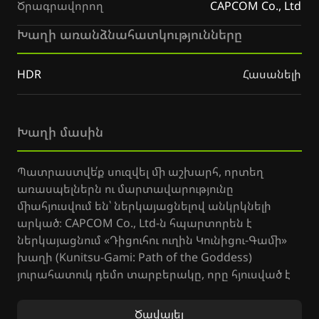
Ծրագրավորող
CAPCOM Co., Ltd
Խաղի առանձնահատկությունները
HDR
Հասանելի
Խաղի մասին
Պատրաստվե՛ք սուզվել մի աշխարհ, որտեղ
առասպելներն ու մարտավարությունը
միահյուսվում են՝ ներկայացնելով անկրկնելի
արկած։ CAPCOM Co., Ltd-ն հպարտորեն է
ներկայացնում «Դիցուհու ուղին Կունիցու-Գամի»
խաղի (Kunitsu-Gami: Path of the Goddess)
յուրահատուկ դեմո տարբերակը, որը հյուսված է
ճապոնական մշակույթի և առասպելների
հիմքերի վրա։ Ձեզ սպասում է մի նոր
Ծավալել