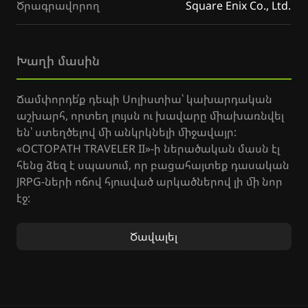
Ծրագրավորող
Square Enix Co., Ltd.
Խաղի մասին
Ճամփորդե՛ք դեպի Սոլիստիա՝ կախարդական
աշխարհ, որտեղ լույսն ու խավարը միախառնվել
են՝ ստեղծելով մի անկրկնելի միջավայր:
«OCTOPATH TRAVELER II»-ի ներածական մասն էլ
հենց ձեզ է սպասում, որ բացահայտեք դասական
JRPG-ների ոճով հյուսված արկածներով լի մի նոր
էջ:
Ընտրե՛ք ութ հերոսներից մեկին և թողեք, որ
Ծավալել
ճակատագիրը տանի ձեզ անծանոթ ուղիներով,
որտեղ ամեն մի քայլ նոր հանդիպումներ ու
փորձություններ է մատուցում: Սուզվե՛ք
Սոլիստիայի գաղտնիքներով լի աշխարհը,