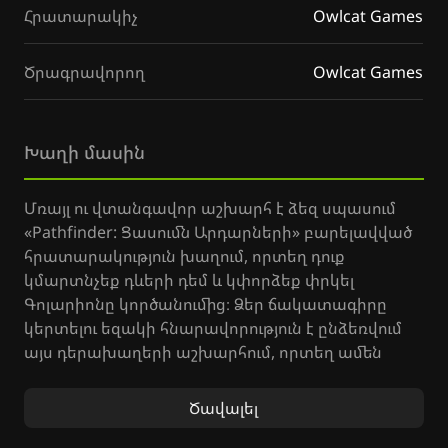
Հրատարակիչ
Owlcat Games
Ծրագրավորող
Owlcat Games
Խաղի մասին
Մռայլ ու վտանգավոր աշխարհ է ձեզ սպասում
«Pathfinder: Ցասումն Արդարների» բարելավված
հրատարակություն խաղում, որտեղ դուք
կմարտնչեք դևերի դեմ և կփորձեք փրկել
Գոլարիոնը կործանումից։ Ձեր ճակատագիրը
կերտելու եզակի հնարավորություն է ընձեռվում
այս դերախաղերի աշխարհում, որտեղ ամեն
ընտրություն ունի իր հետևանքները։
Ծավալել
Դուք կստեղծեք ձեր սեփական հերոսին,