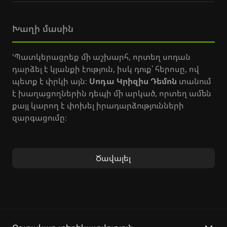
Խաղի մասին
'Պատկերացրեք մի աշխարհ, որտեղ սոդան
դարձել է կյանքի էություն, իսկ դուք՝ հերոսը, ով
պետք է փրկի այն։
Սոդա Կրիզիս Դեմոն
տանում
է խաղացողներին դեպի մի արկած, որտեղ ամեն
քայլ կարող է փոխել իրադարձությունների
զարգացումը։
Խաղի հիմքում ընկած է արագ տեմպով
մարտական գործողությունները, որտեղ դուք
Ծավալել
պետք է օգտագործեք տարբեր զենքեր և
ունակություններ՝ հաղթելու թշնամիներին:
Յուրաքանչյուր մակարդակ ներկայացնում է նոր
մարտահրավերներ և հնարավորություններ՝
բացահայտելու համար խաղի պատմությունը։