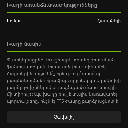
Խաղի առանձնահատկությունները
Reflex
Հասանելի
Խաղի մասին
Պատկերացրեք մի աշխարհ, որտեղ գիտական
ֆանտաստիկան միախառնվում է դինամիկ
մարտերին. ողջունե՛ք Splitgate-ը՝ անվճար,
բազմակողմանի հրաձիգը, որը ձեզ կտեղափոխի
բարձր թռիչքներով և բազմաչափ մարտերով լի
մի տիրույթ։ Այս խաղը թույլ է տալիս կառավարել
պորտալները, ինչն էլ FPS ժանրը բարձրացնում է
միանգամայն նոր մակարդակի։ Քո
առաքելությունն է՝ գերազանցել թշնամիներին ոչ
Ծավալել
միայն դիպուկ կրակոցներով, այլև խելացի