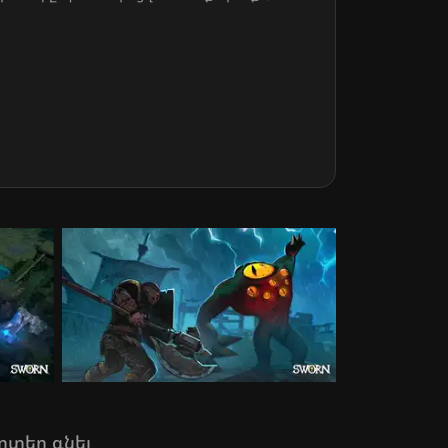
րտեղ գնել