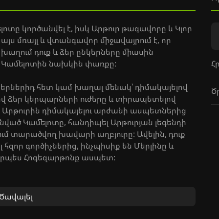
տը կործանվել է, իսկ Արթուր թագավորը և Կլոր
յս մռայլ և վտանգավոր միջավայրում է, որ
 խաղում դուք և ձեր ընկերները միասին
Հ
վ Կամելոտին նախկին փառքը:
նկերներիդ հետ կամ խաղալ մենակ՝ դիմակայելով
Ծ
վ ձեր կերպարների ուժերը և տիրապետելով
աք Արթուրին դիմակայելու արժանի ասպետներից
անված Կամելոտը, հանդիպել Արթուրյան լեգենդի
ւմ տարածվող խավարի աղբյուրը: Ավելին, դուք
լ հզոր գործիչներից, ինչպիսիք են Մերլինը և
ը որպես Հոգեզարթոնք ասպետ:
րակալներին, ընտրեք ավելի քան 200 եզակի
ղջ ներուժը: Ինչ վերաբերում է «Երդվածները»-ին
Ծավալել
 կգտնեք.