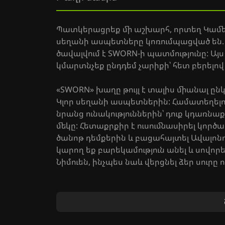
Պատկերացրեք մի աշխարհ, որտեղ Կամելո
սեղանի ասպետները կոռումպացված են. ա
ծավալվում է SWORN-ի պատմությունը: Այս
կմարտնչեք ընդդեմ չարիքի՝ հետ բերելո
«SWORN» խաղը թույլ է տալիս միանալ ը
Կլոր սեղանի ասպետներին: Համատեղելո
նրանց ունակություններին՝ դուք կդառն
մեկը: Հետաքրքիր է ուսումնասիրել կործ
ծանոթ դեմքերին և բացահայտել Ավալոնո
կարող եք բարեկամություն անել և սովորե
Նիմուեն, ինչպես նաև վերցնել ձեր սուր
Երդվեք հավատարմություն Փերիների տի
օրհնություններից և բաց թողեք ձեր ամբո
կամ «SWORN» RPG-ին, ապա այստեղ դուք