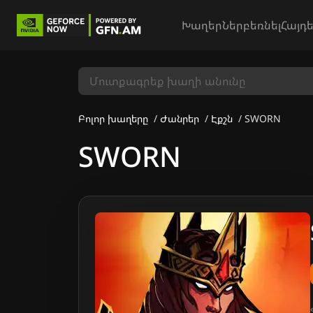
Խաղեր
Ներբեռնել
Հայդե
Բոլոր խաղերը
Ժանրեր
Էքշն
SWORN
SWORN