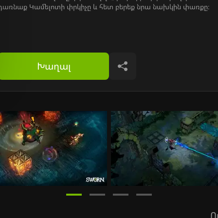
դառնաք Կամելոտի փրկիչը և հետ բերեք նրա նախկին փառքը։
Խաղալ
Կիսվել
Ո