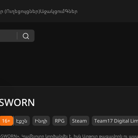
ր (Ուղեցույցներ)
Աջակցում
Գներ
SWORN
16+
Էքշն
Ինդի
RPG
Steam
Team17 Digital Lim
«SWORN». Կամելոտը կործանվել է, իսկ Արթուր թագավորն ու աս