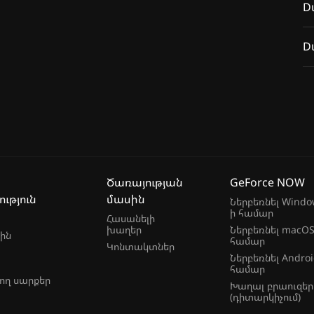
D
վագույն դերախաղերի շարքին, իսկ այս
այելել այդ ամենը PlayStation 4-ով։ Եթե փնտրում
 իր ուրույն նշանակությունը, ու ամեն հրեշին
D
, ապա «Վիզարդ 3 »-ն հենց այն է, ինչ ձեզ
իսկ հեղինակած պատմությունը, մի
շողություններում։ Իսկ Գերալտ Ռիվիացին կլինի
ն։
Ծառայության
GeForce NOW
ւթյուն
մասին
Ներբեռնել Windo
ի համար
Հասանելի
խաղեր
Ներբեռնել macOS
ին
համար
Կոնտակտներ
Ներբեռնել Androi
համար
ող սարքեր
Խաղալ բրաուզեր
(դիտարկիչում)