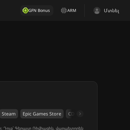
Մտնել
GFN Bonus
ARM
Steam
Epic Games Store
CD PROJEKT RED
CD PROJ
։ Դուք՝ Գերալտ Ռիվիացին, վարպետորեն