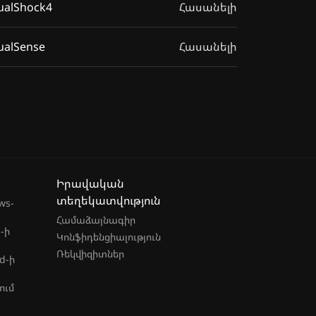
ualShock4
Հասանելի
ualSense
Հասանելի
Իրավական
տեղեկատվություն
ws-
Համաձայնագիր
-ի
Կոնֆիդենցիալություն
Ռեկվիզիտներ
d-ի
ում