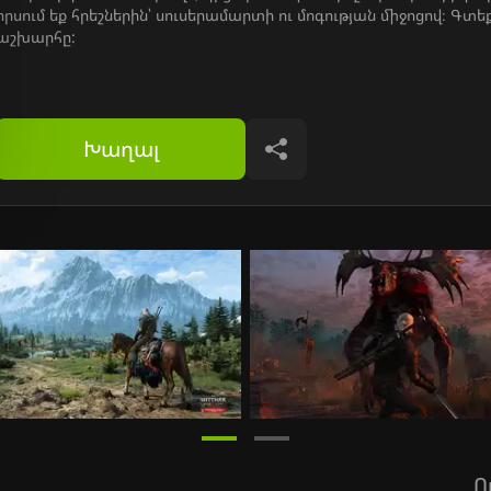
որսում եք հրեշներին՝ սուսերամարտի ու մոգության միջոցով։ Գտ
աշխարհը:
Խաղալ
Կիսվել
Ո