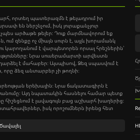
շխարհ, որտեղ պատերազմն է թելադրում իր
ափ են ներշնչում, իսկ յուրաքանչյուր
նչպես արծաթե թելեր։ Դուք մարմնավորում եք
ում զենքը ոչ միայն սուրն է, այլև խորամանկ
ու կարողանում է վարպետորեն որսալ հրեշներին՝
թյունները։ Նրա սուսերամարտի արվեստն
Հ
 դարձել է մահաբեր։ Այսպիսով, Ձեզ սպասվում է
 որը ձեզ անտարբեր չի թողնի։
Ծ
արեության երեխային։ Նրա ճակատագիրն է
Խ
ործանումը։ Այդ նպատակին հասնելու համար պետք
ը հիշեցնում է լավագույն բաց աշխարհ խաղերից։
տահրավերներ, իսկ որոշումներն իրենց հետ
Re
 3. Վայրի Որս»-ում ամեն մանրուք կարող է
մբ լեցուն աշխարհը պատրաստ է անընդհատ
Ծավալել
H