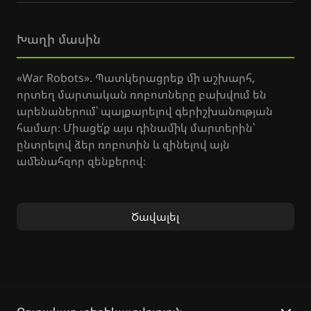
Խաղի մասին
«War Robots». Պատկերացրեք մի աշխարհ,
որտեղ մարտական ռոբոտները բախվում են
արենաներում՝ պայքարելով գերիշխանության
համար։ Միացե՛ք այս դինամիկ մարտերին՝
ընտրելով ձեր ռոբոտին և զինելով այն
ամենահզոր զենքերով։
«War Robots Multiplayer Battles»-ում դուք
կմասնակցեք թիմային մարտերի, որտեղ
Ծավալել
կարևոր է ճիշտ մարտավարությունը։
Յուրաքանչյուր ռոբոտ ունի իր
առանձնահատկությունները, և դուք պետք է
կարողանաք ճիշտ կազմակերպել ձեր
ռոբոտների կարգավորումները, որպեսզի