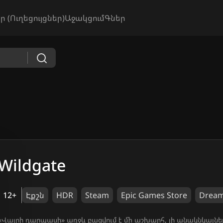
ր (Ուղեցույցներ)
Աջակցում
Գներ
Wildgate
12+
Էքշն
HDR
Steam
Epic Games Store
Drea
«Վայրի դարպասի» առջև բացվում է մի աշխարհ, լի անակնկալնե