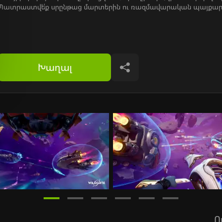
Պատրաստվե՛ք սրընթաց մարտերին ու ռազմավարական պայքար
Խաղալ
Կիսվել
Ո