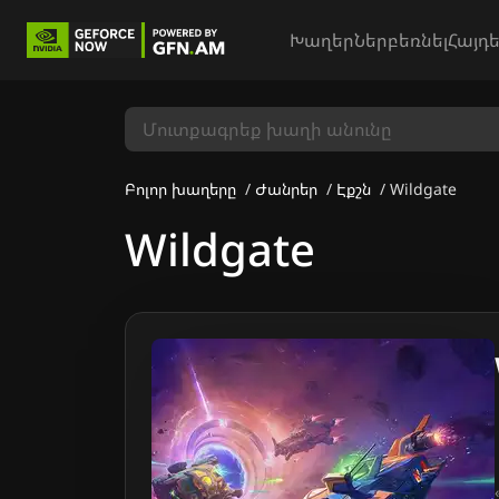
Խաղեր
Ներբեռնել
Հայդե
Բոլոր խաղերը
Ժանրեր
Էքշն
Wildgate
Wildgate