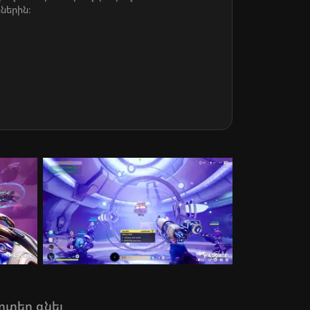
ներին։
րտեղ գնել