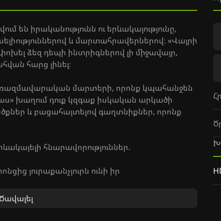
ւմ են իրականությունն ու երևակայությունը,
ասելիություններով և մարտահրավերներով։ «Վայրի
խել ձեզ դեպի ինտրիգներով լի միջավայր,
հվան հարց լինել։
 ռազմավարական մարտերի, որոնք կպահանջեն
Հ
րպաս» խաղում դուք կզգաք իսկական արկածի
քներ և բացահայտելով գաղտնիքներ, որոնք
Ծ
Խ
րևակայելի հնարավորություններ.
ցից յուրաքանչյուրն ունի իր
H
ւնները։
 տվեք ձեր ուժը համաշխարհային ասպարեզում։
Ծավալել
ին էֆեկտների ողջ հմայքը։
անհավանական աշխարհի լեգենդը։