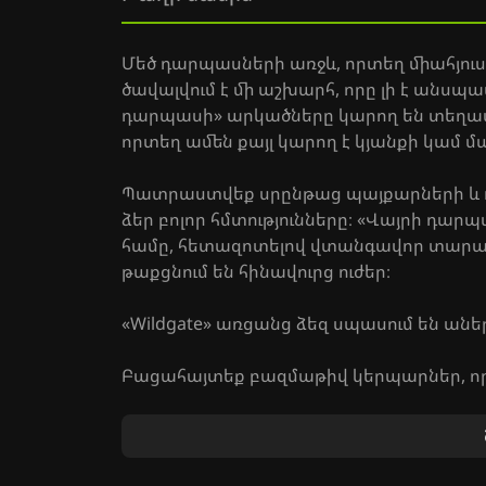
Մեծ դարպասների առջև, որտեղ միահյուսվո
ծավալվում է մի աշխարհ, որը լի է անսպ
դարպասի» արկածները կարող են տեղափո
որտեղ ամեն քայլ կարող է կյանքի կամ մա
Պատրաստվեք սրընթաց պայքարների և
ձեր բոլոր հմտությունները։ «Վայրի դա
համը, հետազոտելով վտանգավոր տարած
թաքցնում են հինավուրց ուժեր։
«Wildgate» առցանց ձեզ սպասում են անե
Բացահայտեք բազմաթիվ կերպարներ, որոն
առանձնահատկություններն ու ունակությո
Մասնակցեք թիմային մարտերին և ցույց
Զգացեք բարձրորակ գրաֆիկայի և ձայնայ
Միացե՛ք «Վիլդգեյթին» և դարձե՛ք այս 