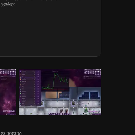
ეკიპაჟი.
ად ყიდვა