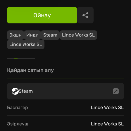
Ойнау
Бөлісу
Экшн
Инди
Steam
Lince Works SL
Lince Works SL
Қайдан сатып алу
Steam
Баспагер
Lince Works SL
Әзірлеуші
Lince Works SL