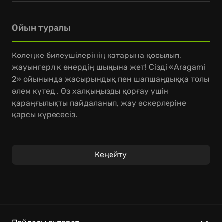
Ойын туралы
Көлеңке билеушілерінің қатарына қосылып,
жауынгерлік өнердің шыңына жет! Сізді «Aragami
2» ойынында жасырындық пен шапшаңдыққа толы
әлем күтеді. Өз халқыңызды қорғау үшін
қараңғылықты пайдаланып, жау әскерлеріне
қарсы күресесіз.
Осы ойында сіз Арагамидің соңғы
жауынгерлерінің бірісіз. Сіздің міндетіңіз –
Кеңейту
ауылдың амандығын сақтау, құлдықтағы
арагамилерді босату және жаулармен шайқасу.
Көлеңке күші арқылы жасырындық пен шабуылды
ұштастырып, қарсыластарыңызды жеңіңіз.
«Aragami 2» әлемінде сізді мынадай ерекшеліктер