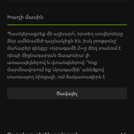
Խաղի մասին
Պատկերացրեք մի աշխարհ, որտեղ ստվերները
ձեր ամենամեծ դաշնակիցն են, իսկ լռությունը՝
մահաբեր զենքը: «Արագամի 2»-ը ձեզ տանում է
դեպի միջնադարյան Ճապոնիա՝ լի
առասպելներով և վտանգներով։ Դուք
մարմնավորում եք Արագամիի՝ անեծքով
տառապող նինջայի, ում ճակատագիրն է
պայքարել հանուն իր ժողովրդի ազատության։
Ծավալել
Խաղի հիմքում ընկած է գաղտնի
գործողությունների վարպետությունը. դուք պետք
է հմտորեն թաքնվեք ստվերներում, շրջանցեք
թշնամիներին և աննկատ մնաք: Յուրաքանչյուր
մարտահրավեր պահանջում է մարտավարական