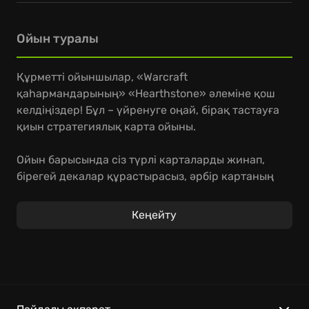
Ойын туралы
Құрметті ойыншылар, «Warcraft
қаһармандарының» «Hearthstone» әлеміне қош
келдіңіздер! Бұл – үйренуге оңай, бірақ тастауға
қиын стратегиялық карта ойыны.
Ойын барысында сіз түрлі карталарды жинап,
бірегей декалар құрастырасыз, әрбір картаның
өзіндік ерекшеліктері мен күшті әсері бар.
«Hearthstone» стратегиясы – қарсыласыңызды
Кеңейту
жеңу үшін дұрыс шешім қабылдау және
тактикалық ойлау. Ойынның әрбір қаһарманының
өзіне тән қабілеттері мен ойын стилі бар,
сондықтан «Hearthstone» қаһармандары арқылы
өзіңізге ыңғайлысын таңдаңыз!