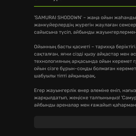
'SAMURAI SHODOWN' – жаңа ойын жаһанды 
жанкүйерлердің жүрегін жаулаған семсер
сайысына түсіп, айбынды жауынгерлермен 
Ойынның басты қасиеті – тарихқа беріктіг
сақталған, яғни сізді қызу айқастар мен ә
технологияның арқасында ойын керемет г
ойын сізге бұрын-соңды болмаған керемет
шабуылы тіпті айқынырақ.
Егер жауынгерлік өнер әлеміне еніп, нағыз
жарқылдатып, жеңіске талпыныңыз! 'Саму
айбынды ареналар мен ғажайып қаһарман
жанкүйерлері бұл туындыға жоғары баға б
'Samurai Spirits' әлеміне саяхат жасап, ес