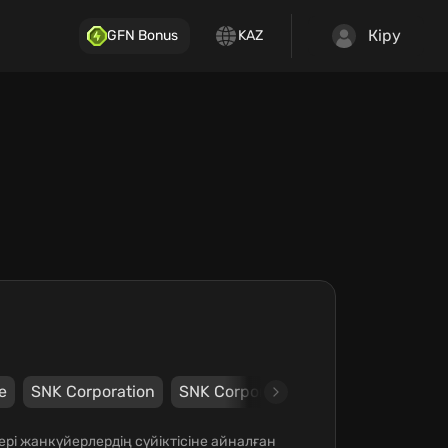
Кіру
GFN Bonus
KAZ
e
SNK Corporation
SNK Corporation
і жанкүйерлердің сүйіктісіне айналған