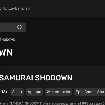
р
Қолдау
Бағалар
 SHODOWN
OWN
SAMURAI SHODOWN
12+
Экшн
Аркада
Жекпе - жек
Epic Games Stor
Жаңа "SAMURAI SHODOWN" ойыны жарыққа шықты! 1993 жылдан бер