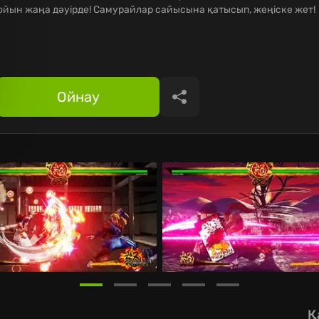
ойын жаңа дәуірде! Самурайлар сайысына қатысып, жеңіске жет!
Ойнау
Бөлісу
Қ