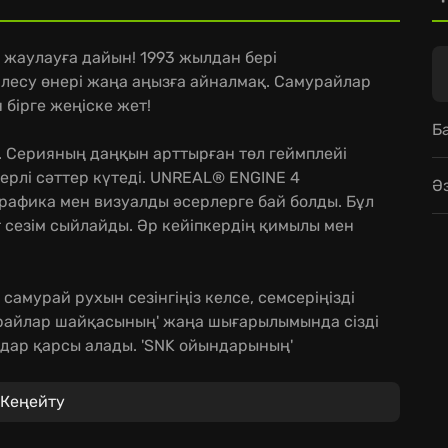
жаулауға дайын! 1993 жылдан бері
лесу өнері жаңа аңызға айналмақ. Самурайлар
бірге жеңіске жет!
Б
і. Серияның даңқын арттырған төл геймплейі
серлі сәттер күтеді. UNREAL® ENGINE 4
Ә
рафика мен визуалды әсерлерге бай болды. Бұл
 сезім сыйлайды. Әр кейіпкердің қимылы мен
 самурай рухын сезінгіңіз келсе, семсеріңізді
райлар шайқасының' жаңа шығарылымында сізді
дар қарсы алады. 'SNK ойындарының'
ерері анық. Тамыры тереңнен бастау алған
кі ойынды жаңа қырынан танып біліңіз!
Кеңейту