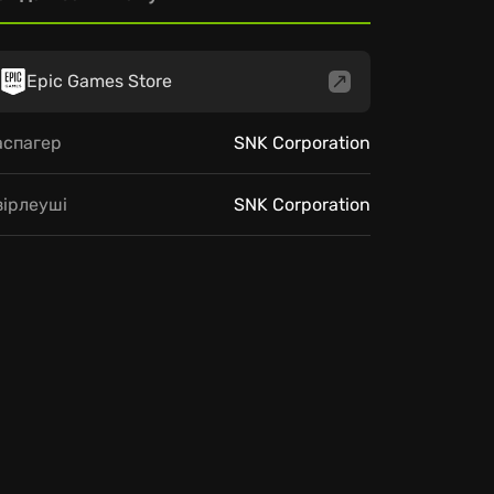
Epic Games Store
аспагер
SNK Corporation
зірлеуші
SNK Corporation