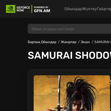
Ойындар
Жүктеу
Гайдта
Барлық Ойындар
Жанрлар
Экшн
SAMURAI
SAMURAI SHOD