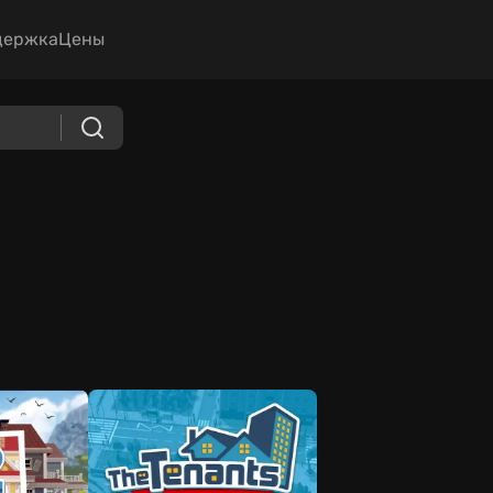
держка
Цены