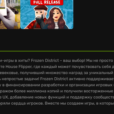
игры в хиты? Frozen District – ваш выбор! Мы не прост
е House Flipper, где каждый может почувствовать себя д
ековье, получивший множество наград за уникальный ге
непростые задачи! Frozen District активно поддерживае
у в финансировании разработки и организации игровых 
 тиражом более миллиона копий и получили восторженные
е UX, добавление новых функций и поддержку сообществ
коряли сердца игроков. Вместе мы создаем игры, в котор