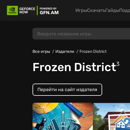
Игры
Скачать
Гайды
Под
Все игры
Издатели
Frozen District
Frozen District
3
Перейти на сайт издателя