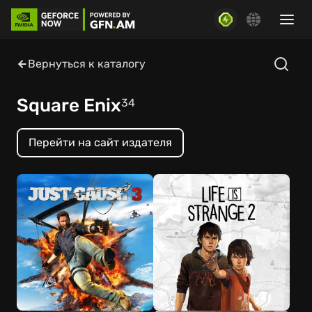
Вернуться к каталогу
Square Enix
34
Перейти на сайт издателя