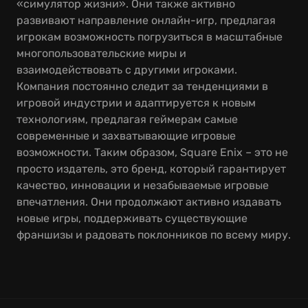
«симулятор жизни». Они также активно
развивают направление онлайн-игр, предлагая
игрокам возможность погрузиться в масштабные
многопользовательские миры и
взаимодействовать с другими игроками.
Компания постоянно следит за тенденциями в
игровой индустрии и адаптируется к новым
технологиям, предлагая геймерам самые
современные и захватывающие игровые
возможности. Таким образом, Square Enix – это не
просто издатель, это бренд, который гарантирует
качество, инновации и незабываемые игровые
впечатления. Они продолжают активно издавать
новые игры, поддерживать существующие
франшизы и радовать поклонников по всему миру.