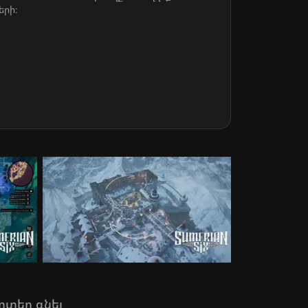
երի։
րտեղ գնել