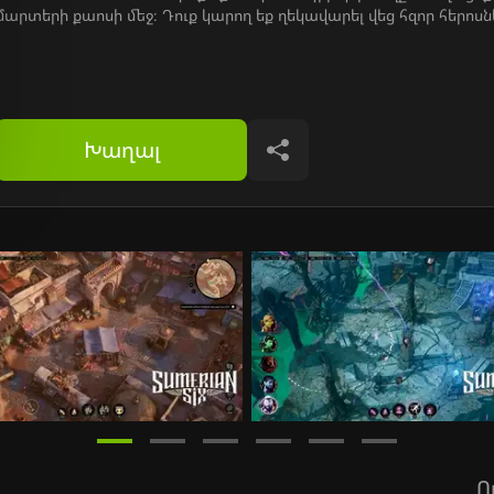
մարտերի քաոսի մեջ։ Դուք կարող եք ղեկավարել վեց հզոր հերոսն
Խաղալ
Կիսվել
Ո