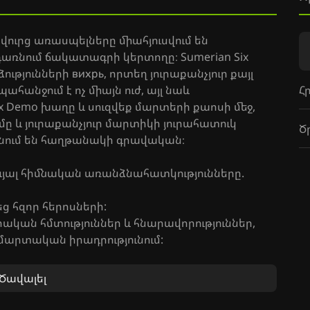
ուրց առասպելները միահյուսվում են
առնում ճակատագրի կերտողը։ Sumerian Six
ւթյունների вихрь, որտեղ յուրաքանչյուր քայլ
Հ
հանջում է ոչ միայն ուժ, այլ նաև
x Demo խաղը և սուզվեք մարտերի քաոսի մեջ,
ը և յուրաքանչյուր մարտիկի յուրահատուկ
Ծ
ռնում են հաղթանակի գրավական։
ևյալ հիմնական առանձնահատկությունները.
ց հզոր հերոսների:
կան հմտություններ և հնարավորություններ,
 մարտական իրադրությունում:
ովին կփոխանցի խաղային աշխարհի մթնոլորտը՝
 իրական։
Ծավալել
ների և ապացուցեք, որ դուք արժանի եք
եք ձեր ուժերը լեգենդար մարտերում հենց հիմա։