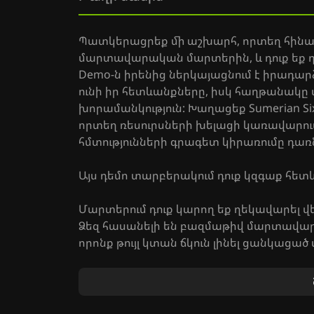
Պատկերացրեք մի աշխարհ, որտեղ հինավ
մարտավարական մարտերին, և դուք եք դ
Demo-ն իրենից ներկայացնում է իրադարձո
ունի իր հետևանքները, իսկ հաղթանակը պա
խորամանկություն: Խաղացեք Sumerian Si
որտեղ ռեսուրսների խելացի կառավարում
հմտությունների գրագետ կիրառումը դա
Այս դեմո տարբերակում դուք կզգաք հետ
Մարտերում դուք կարող եք ղեկավարել վե
Ձեզ հասանելի են բազմաթիվ մարտավարա
որոնք թույլ կտան ճկուն լինել ցանկացած
Վայելեք բարձրորակ գրաֆիկան, որը լի
դարձնելով ձեր խաղային փորձն առավել
Պատրաստվեք աննախադեպ մարտահրավեր
տիրելու Sumerian Six-ի աշխարհին։ Փորձ