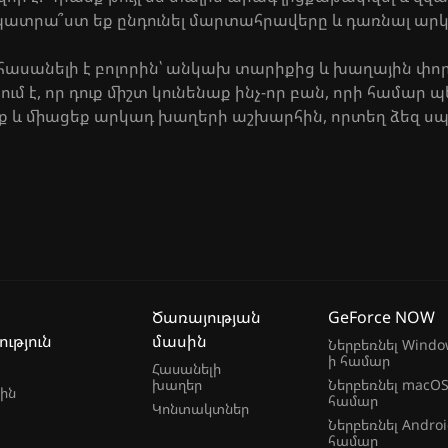
վ, պատրա՞ստ եք ընդունել մարտահրավերը և դառնալ ա
հասանելի է բոլորին՝ անկախ տարիքից և խաղային փորձ
ւմ է, որ դուք միշտ կունենաք ինչ-որ բան, որի համար պ
աղեք և միացեք արկադ խաղերի աշխարհին, որտեղ ձեզ 
Ծառայության
GeForce NOW
ւթյուն
մասին
Ներբեռնել Windo
ի համար
Հասանելի
խաղեր
Ներբեռնել macOS
ին
համար
Կոնտակտներ
Ներբեռնել Androi
համար