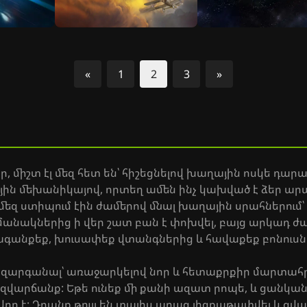
«
1
2
3
»
Նախորդ
Հաջորդ
 միշտ էլ մեզ հետ են՝ հիշեցնելով խաղային ոսկե դարա
ն մեխանիկայով, որտեղ ամեն ինչ կախված է ձեր արագ
եզ ստիպում էին ժամերով մնալ խաղային սրահներում՝
ժամանակներից ի վեր շատ բան է փոխվել, բայց արկադ ժ
գանքեք, խուսափեք վտանգներից և հավաքեք բոնուսն
են զարգանալ՝ առաջարկելով նոր և հետաքրքիր մարտա
 զվարճանք: Եթե ունեք մի քանի ազատ րոպե, և ցանկան
վոր է: Դրանք թույլ են տալիս արագ լիցքաթափվել և զ