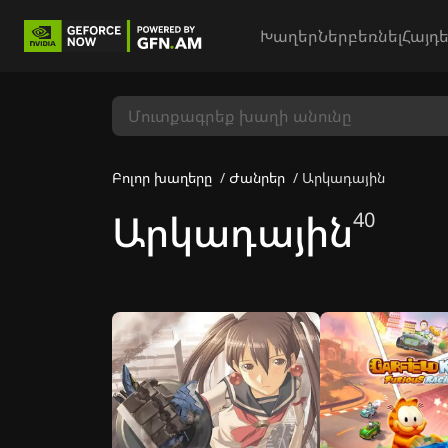
Խաղեր
Ներբեռնել
Հայդե
Բոլոր խաղերը
Ժանրեր
Արկադային
Արկադային
40