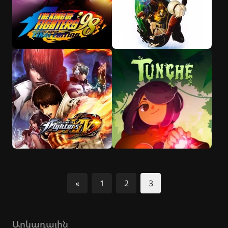
«
1
2
3
Նախորդ
Արկադային