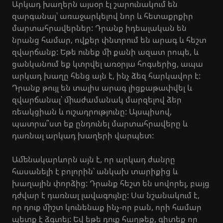
Արկադ խաղերն այսօր էլ շարունակում են
զարգանալ՝ առաջարկելով նոր և հետաքրքիր
մարտահրավերներ: Դրանք իդեալական են
նրանց համար, ովքեր փնտրում են արագ և հեշտ
զվարճանք: Եթե ունեք մի քանի ազատ րոպե, և
ցանկանում եք կտրվել առօրյա հոգսերից, ապա
արկադ խաղը հենց այն է, ինչ ձեզ հարկավոր է:
Դրանք թույլ են տալիս արագ լիցքաթափվել և
զվարճանալ՝ միաժամանակ մարզելով ձեր
ռեակցիան և ուշադրությունը: Այսպիսով,
պատրա՞ստ եք ընդունել մարտահրավերը և
դառնալ արկադ խաղերի վարպետ:
Ամենակարևորն այն է, որ արկադ ժանրը
հասանելի է բոլորին՝ անկախ տարիքից և
խաղային փորձից: Դրանք հեշտ են սովորել, բայց
դժվար է դառնալ լավագույնը: Սա նշանակում է,
որ դուք միշտ կունենաք ինչ-որ բան, որի համար
պետք է ձգտել: Եվ եթե դուք հաղթեք, գիտեք որ