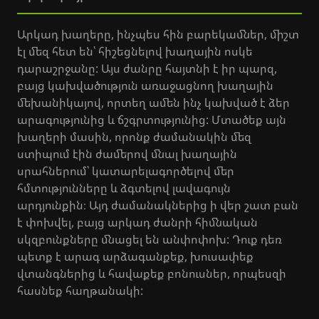
Արկադ խաղերը, ինչպես հին բարեկամներ, միշտ
էլ մեզ հետ են՝ հիշեցնելով խաղային ոսկե
դարաշրջանը: Այս ժանրը հայտնի է իր պարզ,
բայց կախվածություն առաջացնող խաղային
մեխանիկայով, որտեղ ամեն ինչ կախված է ձեր
արագությունից և ճշգրտությունից: Մտածեք այն
խաղերի մասին, որոնք ժամանակին մեզ
ստիպում էին ժամերով մնալ խաղային
սրահներում՝ կատարելագործելով մեր
հմտությունները և ձգտելով լավագույն
արդյունքին։ Այդ ժամանակներից ի վեր շատ բան
է փոխվել, բայց արկադ ժանրի հիմնական
սկզբունքները մնացել են անփոփոխ: Դուք դեռ
պետք է արագ արձագանքեք, խուսափեք
վտանգներից և հավաքեք բոնուսներ, որպեսզի
հասնեք հաղթանակի: